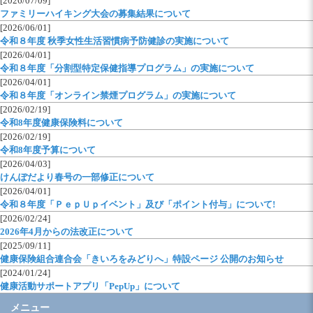
[2026/07/09]
ファミリーハイキング大会の募集結果について
[2026/06/01]
令和８年度 秋季女性生活習慣病予防健診の実施について
[2026/04/01]
令和８年度「分割型特定保健指導プログラム」の実施について
[2026/04/01]
令和８年度「オンライン禁煙プログラム」の実施について
[2026/02/19]
令和8年度健康保険料について
[2026/02/19]
令和8年度予算について
[2026/04/03]
けんぽだより春号の一部修正について
[2026/04/01]
令和８年度「ＰｅｐＵｐイベント」及び「ポイント付与」について!
[2026/02/24]
2026年4月からの法改正について
[2025/09/11]
健康保険組合連合会「きいろをみどりへ」特設ページ 公開のお知らせ
[2024/01/24]
健康活動サポートアプリ「PepUp」について
メニュー